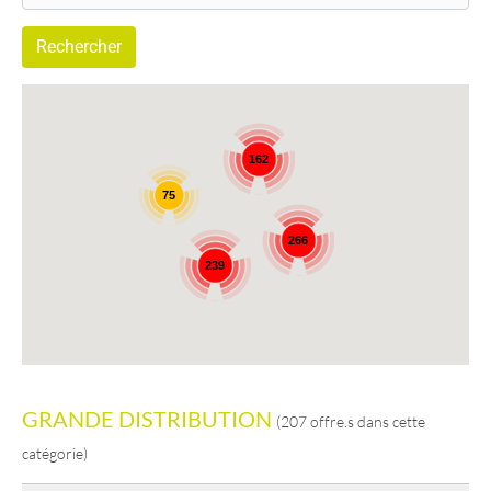
162
75
266
239
GRANDE DISTRIBUTION
(207 offre.s dans cette
catégorie)