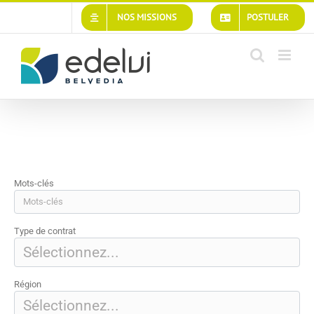
Passer
NOS MISSIONS
POSTULER
au
contenu
Mots-clés
Type de contrat
Région