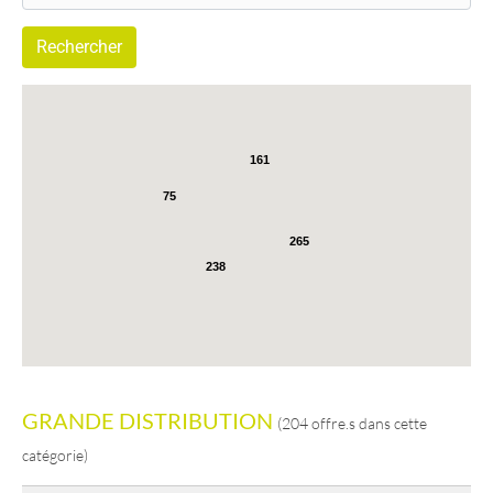
161
75
265
238
GRANDE DISTRIBUTION
(204 offre.s dans cette
catégorie)