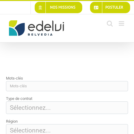
Passer
NOS MISSIONS
POSTULER
au
contenu
Mots-clés
Type de contrat
Région