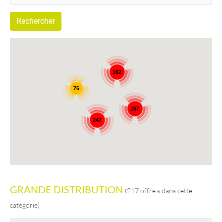
162
76
267
247
GRANDE DISTRIBUTION
(217 offre.s dans cette
catégorie)