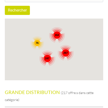
162
76
267
247
GRANDE DISTRIBUTION
(217 offre.s dans cette
catégorie)