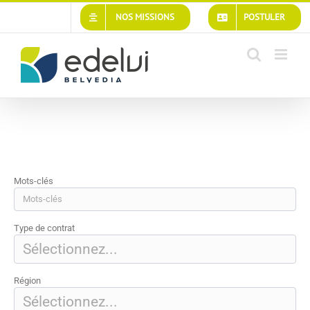
Passer
NOS MISSIONS
POSTULER
au
contenu
Mots-clés
Type de contrat
Région