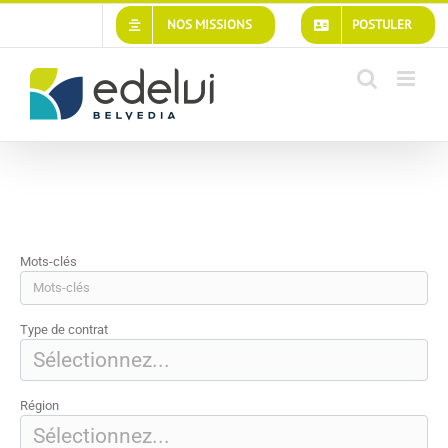
Passer
NOS MISSIONS
POSTULER
au
contenu
Mots-clés
Type de contrat
Région