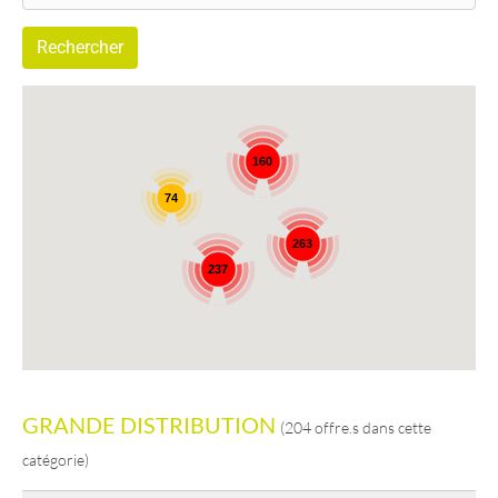
160
74
263
237
GRANDE DISTRIBUTION
(204 offre.s dans cette
catégorie)