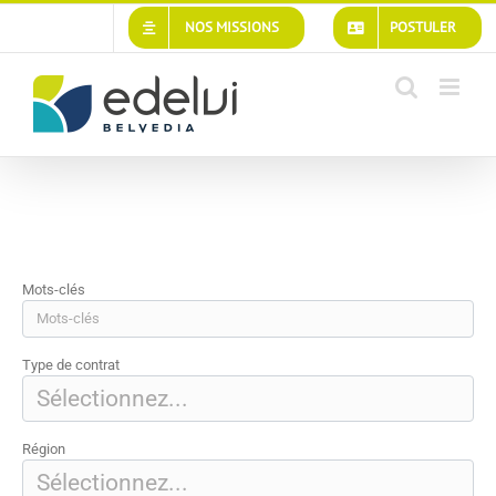
Passer
NOS MISSIONS
POSTULER
au
contenu
Mots-clés
Type de contrat
Région