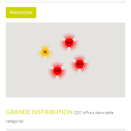
162
75
266
239
GRANDE DISTRIBUTION
(207 offre.s dans cette
catégorie)