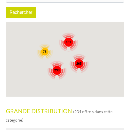
161
75
265
238
GRANDE DISTRIBUTION
(204 offre.s dans cette
catégorie)