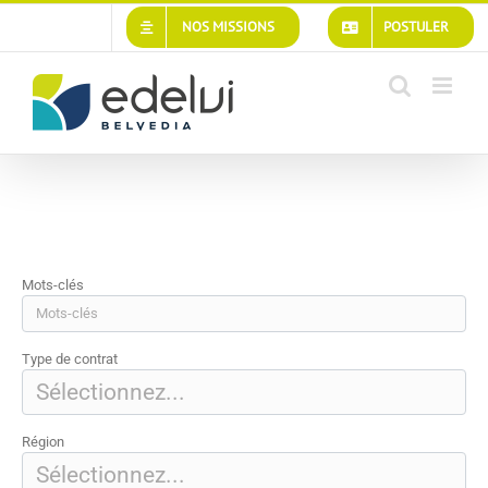
Passer
NOS MISSIONS
POSTULER
au
contenu
Mots-clés
Type de contrat
Région