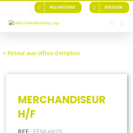
Passer
NOS MISSIONS
POSTULER
au
contenu
< Retour aux offres d'emplois
MERCHANDISEUR
H/F
REF
:
EFM-6829