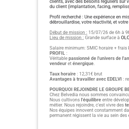
clients, avec des besoins réguliers sur 
du client (implantation, facing, rempliss
Profil recherché : Une expérience en mis
débrouillardise, votre réactivité, et vo
Début de mission :
15/07/26 de 6h à 9
Lieu de mission :
Grande surface à
OL
Salaire minimum: SMIC horaire + frais 
PROFIL
:
Véritable
passionné de l'univers de l'
vendeur
et
énergique
.
Taux horaire
: 12,31€ brut
Avantages à travailler avec EDELVI
: r
POURQUOI REJOINDRE LE GROUPE BE
Chez Belvedia nous sommes convaincus 
Nous cultivons
l'équilibre
entre dévelo
métier. Nous rejoindre, c'est vivre des
t
Nos équipes innovent constamment d
permanent régissent la vie au sein des 