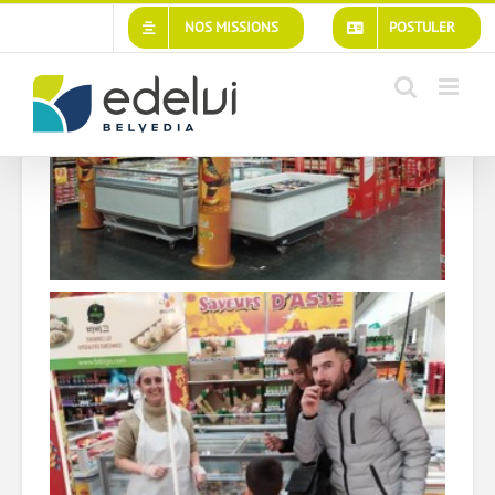
NOS MISSIONS
POSTULER
Tt Foods au nouvel an
chinois