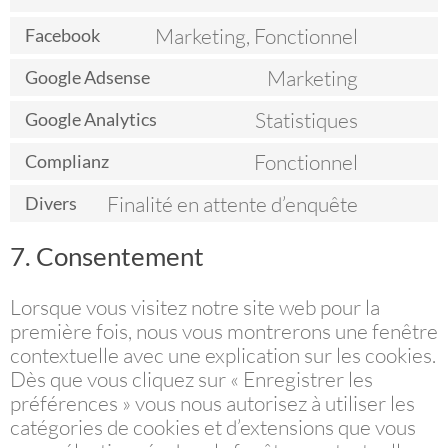
to
Marketing, Fonctionnel
service
Facebook
Consent
google-
to
Marketing
recaptcha
Google Adsense
service
Consent
facebook
to
Statistiques
Google Analytics
service
Consent
google-
to
Fonctionnel
Complianz
adsense
service
Consent
google-
to
Finalité en attente d’enquête
Divers
analytics
service
Consent
complianz
to
7. Consentement
service
divers
Lorsque vous visitez notre site web pour la
première fois, nous vous montrerons une fenêtre
contextuelle avec une explication sur les cookies.
Dès que vous cliquez sur « Enregistrer les
préférences » vous nous autorisez à utiliser les
catégories de cookies et d’extensions que vous