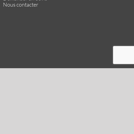
Nous contacter
L'agence
Le groupe
Notre actualité
Missions